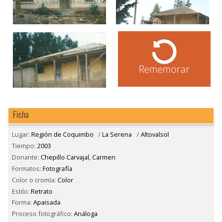
Rememorar
Ficha
Lugar:
Región de Coquimbo
/
La Serena
/
Altovalsol
Tiempo:
2003
Donante:
Chepillo Carvajal, Carmen
Formatos:
Fotografía
Color o cromía:
Color
Estilo:
Retrato
Forma:
Apaisada
Proceso fotográfico:
Análoga