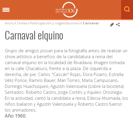
Inicio
/
Temas
/
Participación y organizaciones
/
Carnaval
Carnaval elquino
Grupo de amigos posan para la fotografía antes de realizar un
show artístico a beneficio de la candidatura a reina del
carnaval elquino en la localidad de Rivadavia. Imagen tomada
en la calle Chacabuco, frente a la plaza. De izquierda a
derecha, de pie: Carlos "Cascán" Rojas, Dora Pizarro, Estrella
Véliz Ponce, Ramiro Bauer, Mari Torres, María Campusano,
Domingo Huachuqueo, Agustín Valenzuela (sobre la bicicleta).
Sentados: Roberto Castro, Jorge Cortés y Aquiles Orostegui.
En la actividad, cantó la candidata a reina, Edecia Ahumada, los
niños bailaron y Agustín Valenzuela y Roberto Castro fueron
los animadores.
Año 1960
.