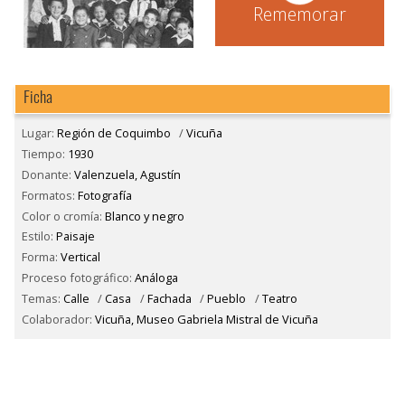
Rememorar
Ficha
Lugar:
Región de Coquimbo
/
Vicuña
Tiempo:
1930
Donante:
Valenzuela, Agustín
Formatos:
Fotografía
Color o cromía:
Blanco y negro
Estilo:
Paisaje
Forma:
Vertical
Proceso fotográfico:
Análoga
Temas:
Calle
/
Casa
/
Fachada
/
Pueblo
/
Teatro
Colaborador:
Vicuña, Museo Gabriela Mistral de Vicuña