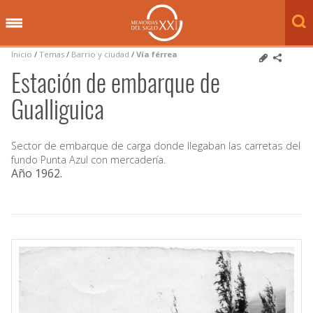
Inicio
/
Temas
/
Barrio y ciudad
/
Vía férrea
Estación de embarque de
Gualliguica
Sector de embarque de carga donde llegaban las carretas del
fundo Punta Azul con mercadería.
Año 1962
.