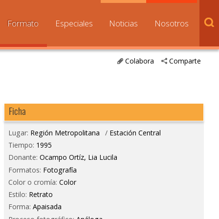
Formato
Especiales
Noticias
Nosotros
Colabora
Comparte
Ficha
Lugar:
Región Metropolitana
/
Estación Central
Tiempo:
1995
Donante:
Ocampo Ortíz, Lia Lucila
Formatos:
Fotografía
Color o cromía:
Color
Estilo:
Retrato
Forma:
Apaisada