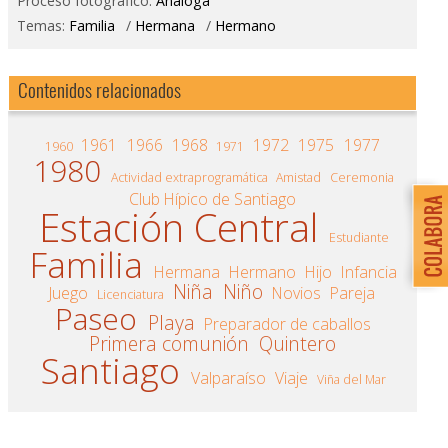
Proceso fotográfico:
Análoga
Temas:
Familia
/
Hermana
/
Hermano
Contenidos relacionados
1961
1966
1968
1972
1975
1977
1960
1971
1980
Actividad extraprogramática
Amistad
Ceremonia
Club Hípico de Santiago
Estación Central
Estudiante
Familia
Hermana
Hermano
Hijo
Infancia
Niña
Niño
Juego
Novios
Pareja
Licenciatura
Paseo
Playa
Preparador de caballos
Primera comunión
Quintero
Santiago
Valparaíso
Viaje
Viña del Mar