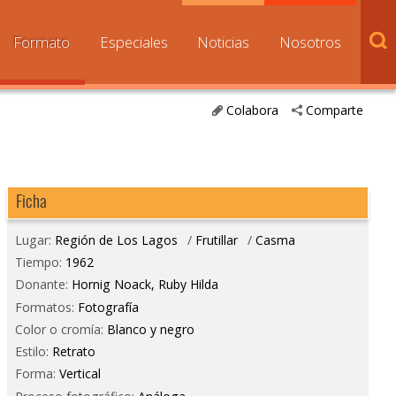
Formato
Especiales
Noticias
Nosotros
Colabora
Comparte
Ficha
Lugar:
Región de Los Lagos
/
Frutillar
/
Casma
Tiempo:
1962
Donante:
Hornig Noack, Ruby Hilda
Formatos:
Fotografía
Color o cromía:
Blanco y negro
Estilo:
Retrato
Forma:
Vertical