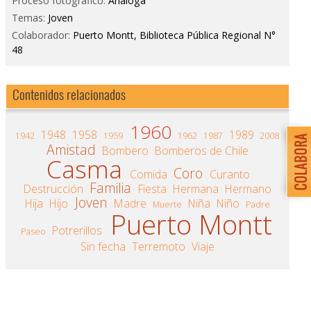
Proceso fotográfico:
Análoga
Temas:
Joven
Colaborador:
Puerto Montt, Biblioteca Pública Regional N°
48
Contenidos relacionados
1960
1948
1958
1989
1942
1959
1962
1987
2008
Amistad
Bombero
Bomberos de Chile
Casma
Coro
Comida
Curanto
Familia
Destrucción
Fiesta
Hermana
Hermano
Joven
Hija
Hijo
Madre
Niña
Niño
Muerte
Padre
Puerto Montt
Potrerillos
Paseo
Sin fecha
Terremoto
Viaje