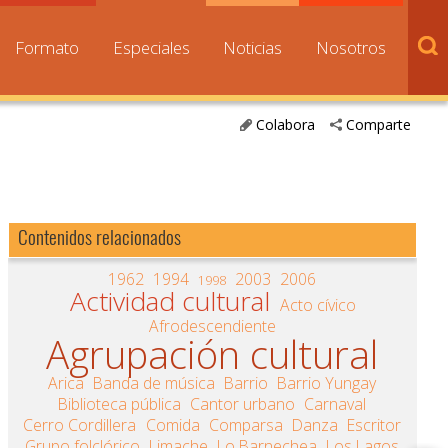
Formato
Especiales
Noticias
Nosotros
Colabora
Comparte
Contenidos relacionados
1962
1994
2003
2006
1998
Actividad cultural
Acto cívico
Afrodescendiente
Agrupación cultural
Arica
Banda de música
Barrio
Barrio Yungay
Biblioteca pública
Cantor urbano
Carnaval
Cerro Cordillera
Comida
Comparsa
Danza
Escritor
Grupo folclórico
Limache
Lo Barnechea
Los Lagos